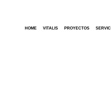
HOME
VITALIS
PROYECTOS
SERVIC
ESPACIOS DE 
LA PRODUCTI
Diseñamos soluciones innovadoras que 
espacios que favorecen la cooperación, 