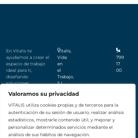
En Vitalis te
Vitalis,
91
ayudamos a crear el
Vida
799
espacio de trabajo
en
17
ideal para ti,
el
00
diseñando
Trabajo,
soluciones
S.L.,
innovadoras que se
Sevilla,
Valoramos su privacidad
adaptan a las
9
necesidades de tu
–
VITALIS utiliza cookies propias y de terceros para la
empresa.
Pozuelo
autenticación de su sesión de usuario, realizar análisis
de
estadísticos, mostrarle contenido útil, y mejorar y
Alarcón,
personalizar determinados servicios mediante el
Madrid
análisis de sus hábitos de navegación.