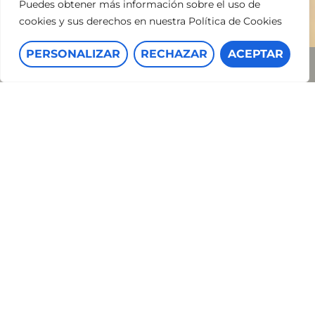
Puedes obtener más información sobre el uso de
cookies y sus derechos en nuestra Política de Cookies
PERSONALIZAR
RECHAZAR
ACEPTAR
EMPRESA DE SERVICIOS
FINANCIEROS INTERNACIONAL
Propuesta de los elementos en el espacio de
oficinas, mobiliarios y decorativos, elaboración de
fotografías murales e instalación.
VER MÁS